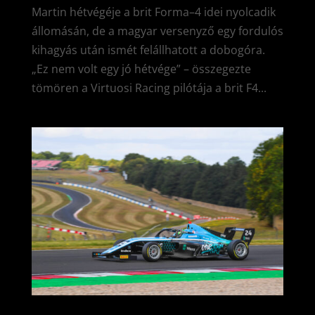
Martin hétvégéje a brit Forma–4 idei nyolcadik
állomásán, de a magyar versenyző egy fordulós
kihagyás után ismét felállhatott a dobogóra.
„Ez nem volt egy jó hétvége” – összegezte
tömören a Virtuosi Racing pilótája a brit F4...