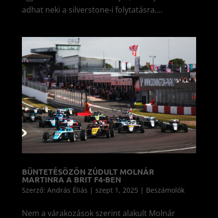
adhat neki a silverstone-i folytatásra....
BÜNTETÉSÖZÖN ZÚDULT MOLNÁR
MARTINRA A BRIT F4-BEN
Szerző:
András Éliás
|
szept 1, 2025
|
Beszámolók
Nem a várakozások szerint alakult Molnár