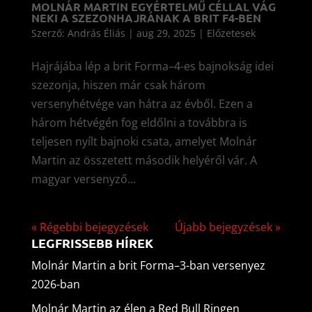
MOLNÁR MARTIN EGYÉRTELMŰ CÉLLAL VÁG
NEKI A SZEZONHAJRÁNAK A BRIT F4-BEN
Szerző:
András Éliás
|
aug 29, 2025
|
Előzetesek
Hajrájába lép a brit Forma–4-es bajnokság idei
szezonja, hiszen már csak három
versenyhétvége van hátra az évből. Ezen a
három hétvégén fog eldőlni a továbbra is
teljesen nyílt bajnoki csata, amelyet Molnár
Martin az összetett második helyéről vár. A
magyar versenyző...
« Régebbi bejegyzések
Újabb bejegyzések »
LEGFRISSEBB HÍREK
Molnár Martin a brit Forma–3-ban versenyez
2026-ban
Molnár Martin az élen a Red Bull Ringen