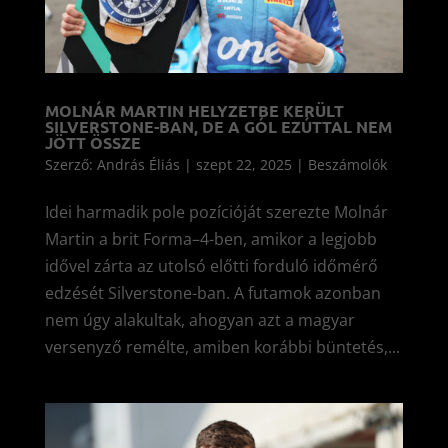
MOLNÁR MARTIN HELYZETBE KERÜLT
SILVERSTONE-BAN, DE A GÓL EZÚTTAL NEM
JÖTT ÖSSZE
Szerző:
András Éliás
|
szept 22, 2025
|
Beszámolók
Idei harmadik pole pozícióját szerezte Molnár
Martin a brit Forma–4-ben, amikor a legjobb
idővel zárta az utolsó előtti forduló időmérő
edzését Silverstone-ban. A futamok azonban
nem úgy alakultak, ahogyan azt a magyar
versenyző remélte, amiben korábbi büntetés,...