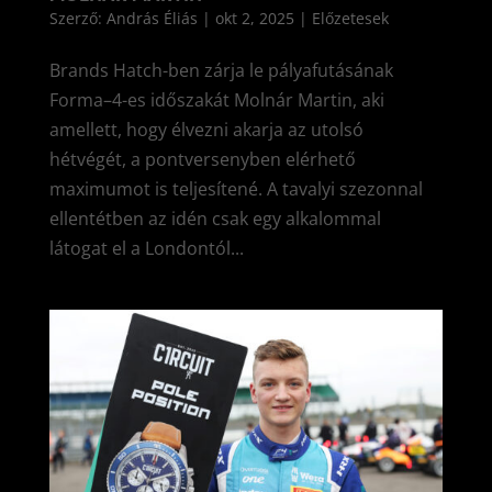
Szerző:
András Éliás
|
okt 2, 2025
|
Előzetesek
Brands Hatch-ben zárja le pályafutásának
Forma–4-es időszakát Molnár Martin, aki
amellett, hogy élvezni akarja az utolsó
hétvégét, a pontversenyben elérhető
maximumot is teljesítené. A tavalyi szezonnal
ellentétben az idén csak egy alkalommal
látogat el a Londontól...