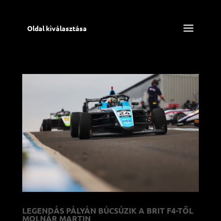
Oldal kiválasztása
LEGENDÁS PÁLYÁN BÚCSÚZIK A BRIT F4-TŐL
MOLNÁR MARTIN