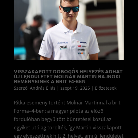
VISSZAKAPOTT DOBOGÓS HELYEZÉS ADHAT
ÚJ LENDÜLETET MOLNÁR MARTIN BAJNOKI
REMÉNYEINEK A BRIT F4-BEN
Szerző:
András Éliás
|
szept 19, 2025
|
Előzetesek
Ritka esemény történt Molnár Martinnal a brit
Forma–4-ben: a magyar pilóta az előző
fordulóban begyűjtött büntetései közül az
egyiket utólag törölték, így Martin visszakapott
egy elveszettnek hitt 2. helyet, ami új lendületet