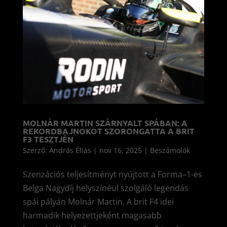
MOLNÁR MARTIN SZÁRNYALT SPÁBAN: A
REKORDBAJNOKOT SZORONGATTA A BRIT
F3 TESZTJÉN
Szerző:
András Éliás
|
nov 16, 2025
|
Beszámolók
Szenzációs teljesítményt nyújtott a Forma–1-es
Belga Nagydíj helyszínéül szolgáló legendás
spái pályán Molnár Martin. A brit F4 idei
harmadik helyezettjeként magasabb