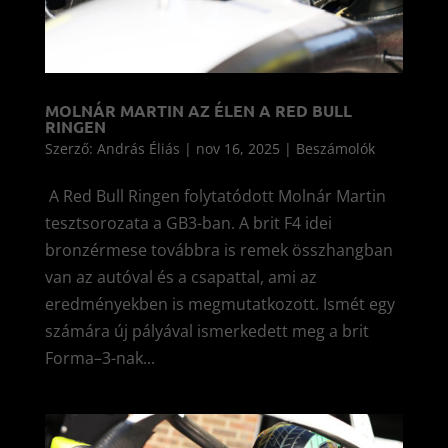
MOLNÁR MARTIN AZ ÉLEN A RED BULL
RINGEN
Szerző:
András Éliás
|
nov 16, 2025
|
Beszámolók
A Red Bull Ringen folytatódott Molnár Martin
tesztsorozata a GB3-ban. A brit F4 idei
bronzérmese továbbra is remek összhangban
van az autóval és a csapattal, ami az
eredményekben is megmutatkozott. Ismét egy
számára új pályával ismerkedett meg a brit
Forma–3-nak...