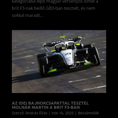
kategóriába lépő magyar versenyző ismét a
brit F3-nak beillő GB3-ban tesztelt, és nem
sokkal maradt...
AZ IDEI BAJNOKCSAPATTAL TESZTEL
MOLNÁR MARTIN A BRIT F3-BAN
Szerző:
András Éliás
|
nov 16, 2025
|
Beszámolók