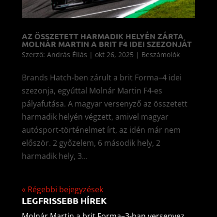
AZ ÖSSZETETT HARMADIK HELYÉN ZÁRTA
MOLNÁR MARTIN A BRIT F4 IDEI SZEZONJÁT
Szerző:
András Éliás
|
okt 26, 2025
|
Beszámolók
Brands Hatch-ben zárult a brit Forma–4 idei
szezonja, egyúttal Molnár Martin F4-es
pályafutása. A magyar versenyző az összetett
harmadik helyén végzett, amivel magyar
autósport-történelmet írt, az idén már nem
először. 2 győzelem, 6 második hely, 2
harmadik hely, 3...
« Régebbi bejegyzések
LEGFRISSEBB HÍREK
Molnár Martin a brit Forma–3-ban versenyez