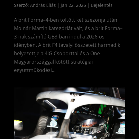
Szerző:
András Éliás
|
jan 22, 2026
|
Bejelentés
A brit Forma–4-ben töltött két szezonja után
Molnár Martin kategóriát vált, és a brit Forma–
3-nak számító GB3-ban indul a 2026-os
idényben. A brit F4 tavalyi összetett harmadik
helyezettje a 4iG Csoporttal és a One
Magyarországgal kötött stratégiai
együttműködési...