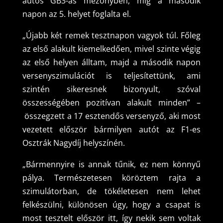
autós GB3-as mezőnyben, míg a második
napon az 5. helyet foglalta el.
„Újabb két remek tesztnapon vagyok túl. Főleg
az első alakult kiemelkedően, mivel szinte végig
az első helyen álltam, majd a második napon
versenyszimulációt is teljesítettünk, ami
szintén sikeresnek bizonyult, szóval
összességében pozitívan alakult minden” –
összegzett a 17 esztendős versenyző, aki most
vezetett először bármilyen autót az F1-es
Osztrák Nagydíj helyszínén.
„Bármennyire is annak tűnik, ez nem könnyű
pálya. Természetesen köröztem rajta a
szimulátorban, de tökéletesen nem lehet
felkészülni, különösen úgy, hogy a csapat is
most tesztelt először itt, így nekik sem voltak