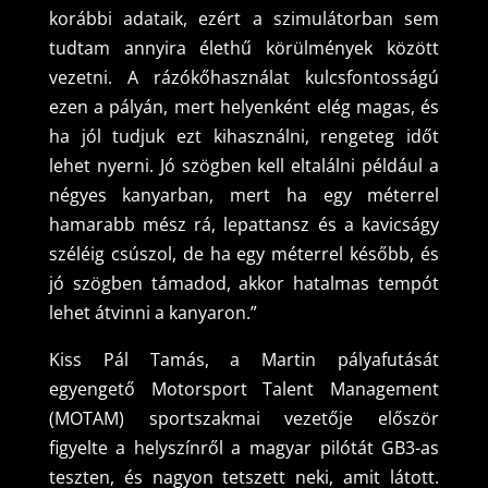
korábbi adataik, ezért a szimulátorban sem
tudtam annyira élethű körülmények között
vezetni. A rázókőhasználat kulcsfontosságú
ezen a pályán, mert helyenként elég magas, és
ha jól tudjuk ezt kihasználni, rengeteg időt
lehet nyerni. Jó szögben kell eltalálni például a
négyes kanyarban, mert ha egy méterrel
hamarabb mész rá, lepattansz és a kavicságy
széléig csúszol, de ha egy méterrel később, és
jó szögben támadod, akkor hatalmas tempót
lehet átvinni a kanyaron.”
Kiss Pál Tamás, a Martin pályafutását
egyengető Motorsport Talent Management
(MOTAM) sportszakmai vezetője először
figyelte a helyszínről a magyar pilótát GB3-as
teszten, és nagyon tetszett neki, amit látott.