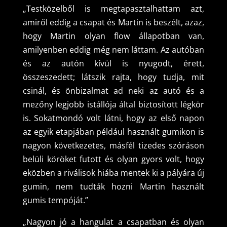
„Testközelből is megtapasztalhattam azt,
amiről eddig a csapat és Martin is beszélt, azaz,
hogy Martin olyan flow állapotban van,
amilyenben eddig még nem láttam. Az autóban
és az autón kívül is nyugodt, érett,
összeszedett; látszik rajta, hogy tudja, mit
csinál, és önbizalmat ad neki az autó és a
mezőny legjobb istállója által biztosított légkör
is. Sokatmondó volt látni, hogy az első napon
az egyik etapjában például használt gumikon is
nagyon következetes, másfél tizedes szóráson
belüli köröket futott és olyan gyors volt, hogy
eközben a riválisok hiába mentek ki a pályára új
gumin, nem tudták hozni Martin használt
gumis tempóját.”
„Nagyon jó a hangulat a csapatban és olyan