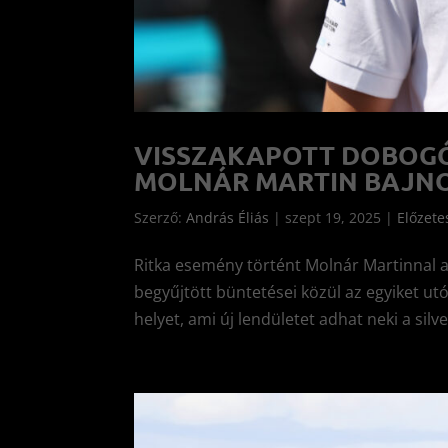
VISSZAKAPOTT DOBOGÓ
MOLNÁR MARTIN BAJNOK
Szerző:
András Éliás
|
szept 19, 2025
|
Előzete
Ritka esemény történt Molnár Martinnal a
begyűjtött büntetései közül az egyiket utól
helyet, ami új lendületet adhat neki a silve