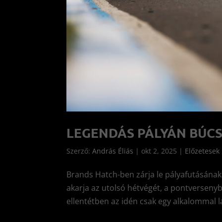
LEGENDÁS PÁLYÁN BÚCS
Szerző:
András Éliás
|
okt 2, 2025
|
Előzetesek
Brands Hatch-ben zárja le pályafutásának
akarja az utolsó hétvégét, a pontversenyb
ellentétben az idén csak egy alkalommal lá