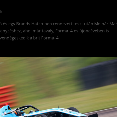
ek
ő és egy Brands Hatch-ben rendezett teszt után Molnár Mar
rsenyzéshez, ahol már tavaly, Forma–4-es újoncévében is
vendégeskedik a brit Forma–4...