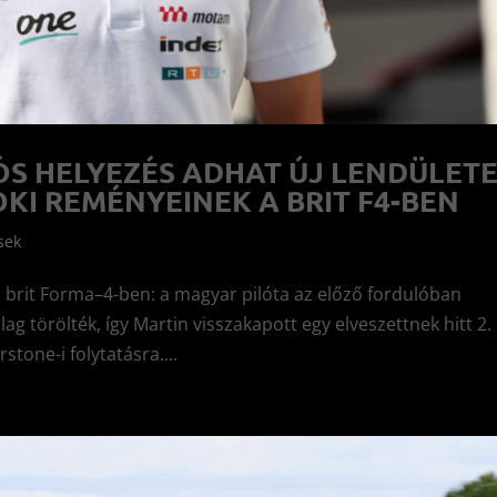
S HELYEZÉS ADHAT ÚJ LENDÜLET
I REMÉNYEINEK A BRIT F4-BEN
sek
 brit Forma–4-ben: a magyar pilóta az előző fordulóban
ag törölték, így Martin visszakapott egy elveszettnek hitt 2.
rstone-i folytatásra....