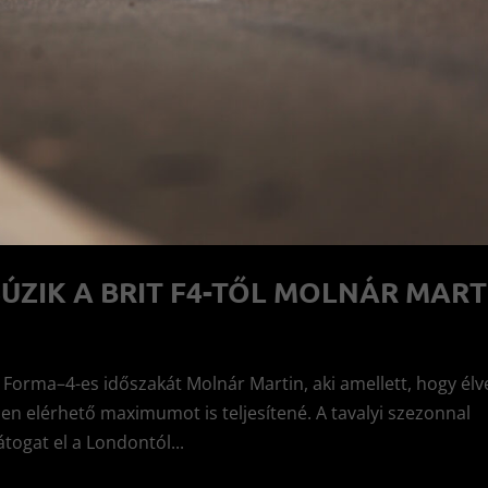
ÚZIK A BRIT F4-TŐL MOLNÁR MART
 Forma–4-es időszakát Molnár Martin, aki amellett, hogy élv
en elérhető maximumot is teljesítené. A tavalyi szezonnal
togat el a Londontól...