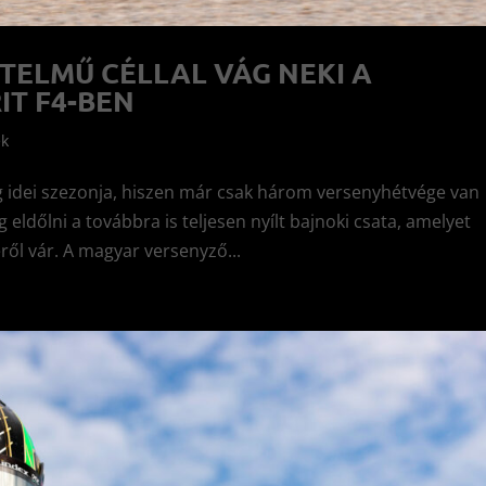
ELMŰ CÉLLAL VÁG NEKI A
T F4-BEN
ek
g idei szezonja, hiszen már csak három versenyhétvége van
eldőlni a továbbra is teljesen nyílt bajnoki csata, amelyet
ről vár. A magyar versenyző...