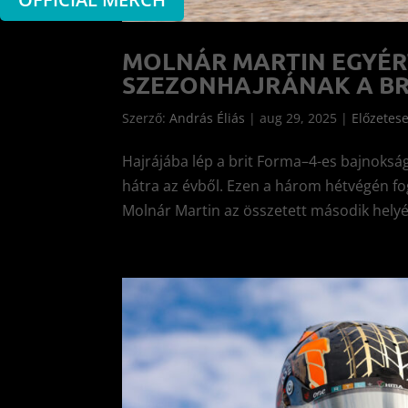
MOLNÁR MARTIN EGYÉRT
SZEZONHAJRÁNAK A BRI
Szerző:
András Éliás
|
aug 29, 2025
|
Előzetes
Hajrájába lép a brit Forma–4-es bajnoksá
hátra az évből. Ezen a három hétvégén fog 
Molnár Martin az összetett második helyé