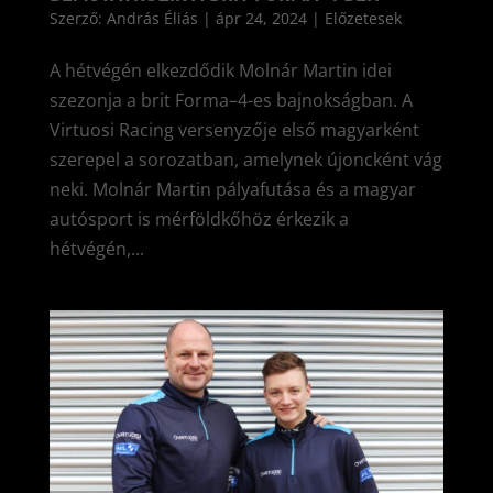
Szerző:
András Éliás
|
ápr 24, 2024
|
Előzetesek
A hétvégén elkezdődik Molnár Martin idei
szezonja a brit Forma–4-es bajnokságban. A
Virtuosi Racing versenyzője első magyarként
szerepel a sorozatban, amelynek újoncként vág
neki. Molnár Martin pályafutása és a magyar
autósport is mérföldkőhöz érkezik a
hétvégén,...