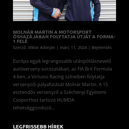
MOLNÁR MARTIN A MOTORSPORT
ŐSHAZÁJÁBAN FOLYTATJA ÚTJÁT A FORMA-
1 FELÉ
Szerző:
Viktor Adorján
|
márc 11, 2024
|
Bejelentés
Európa egyik legrangosabb utánpótlásnevelő
autóverseny-sorozatában, az FIA Brit Formula
4-ben, a Virtuosi Racing színeiben folytatja
versenyzői pályafutását Molnár Martin. A 15
esztendős versenyző a Széchenyi Egyetemi
Csoporthoz tartozó HUMDA
tehetséggondozó...
LEGFRISSEBB HÍREK