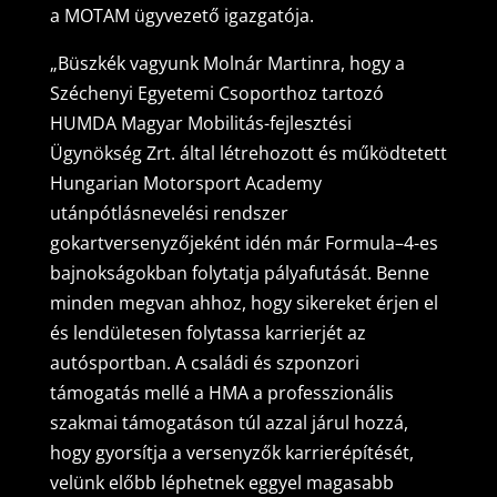
a MOTAM ügyvezető igazgatója.
„Büszkék vagyunk Molnár Martinra, hogy a
Széchenyi Egyetemi Csoporthoz tartozó
HUMDA Magyar Mobilitás-fejlesztési
Ügynökség Zrt. által létrehozott és működtetett
Hungarian Motorsport Academy
utánpótlásnevelési rendszer
gokartversenyzőjeként idén már Formula–4-es
bajnokságokban folytatja pályafutását. Benne
minden megvan ahhoz, hogy sikereket érjen el
és lendületesen folytassa karrierjét az
autósportban. A családi és szponzori
támogatás mellé a HMA a professzionális
szakmai támogatáson túl azzal járul hozzá,
hogy gyorsítja a versenyzők karrierépítését,
velünk előbb léphetnek eggyel magasabb