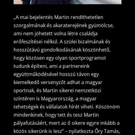
„A mai bejelentés Martin rendíthetetlen
szorgalmának és akaraterejének gyümölcse,
ami nem jöhetett volna létre családja
erőfeszítései nélkül. A szülei bizalmának és
hosszútávú gondolkodásának köszönhető,
hogy közösen egy olyan sportprogramot
tudunk építeni, ami a partnereink
együttműködésével hosszú távon egy
kiemelkedő versenyzőt adhat a magyar
sportnak, és Martin sikerei nemzetközi
színtéren is Magyarország, a magyar
tehetségek és vállalatok hírét viheti. Köszönöm
mindenkinek, hogy tett és tesz Martin
pályafutásáért, mert az ő sikere egyre inkább a
közös sikerünk is lesz” – nyilatkozta Őry Tamás,