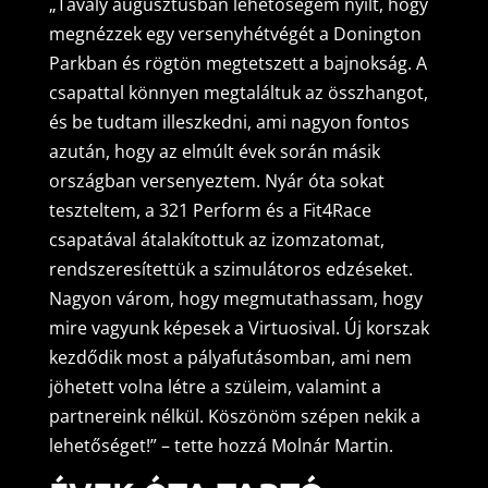
„Tavaly augusztusban lehetőségem nyílt, hogy
megnézzek egy versenyhétvégét a Donington
Parkban és rögtön megtetszett a bajnokság. A
csapattal könnyen megtaláltuk az összhangot,
és be tudtam illeszkedni, ami nagyon fontos
azután, hogy az elmúlt évek során másik
országban versenyeztem. Nyár óta sokat
teszteltem, a 321 Perform és a Fit4Race
csapatával átalakítottuk az izomzatomat,
rendszeresítettük a szimulátoros edzéseket.
Nagyon várom, hogy megmutathassam, hogy
mire vagyunk képesek a Virtuosival. Új korszak
kezdődik most a pályafutásomban, ami nem
jöhetett volna létre a szüleim, valamint a
partnereink nélkül. Köszönöm szépen nekik a
lehetőséget!” – tette hozzá Molnár Martin.