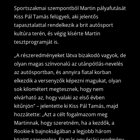
Sportszakmai szempontból Martin pályafutását
Kiss Pál Tamás felügyeli, aki jelentős
tapasztalattal rendelkezik a brit autósport
kultúra terén, és végig kísérte Martin
tesztprogramját is.
„A részeredményeket látva bizakodó vagyok, de
olyan magas színvonalú az utánpótlás-nevelés
az autósportban, és annyira fiatal korban
elkezdik a versenyzők képezni magukat, olyan
sok kilométert megtesznek, hogy nem
elvárható az, hogy valaki az első évben
kitűnjön” – jelentette ki Kiss Pál Tamás, majd
hozzátette: „Azt a célt fogalmazom meg
Martinnak, hogy szeretném, ha a kezdők, a
Rookie-k bajnokságában a legjobb három
között szerepelne. Ez már egy óriási eredmény