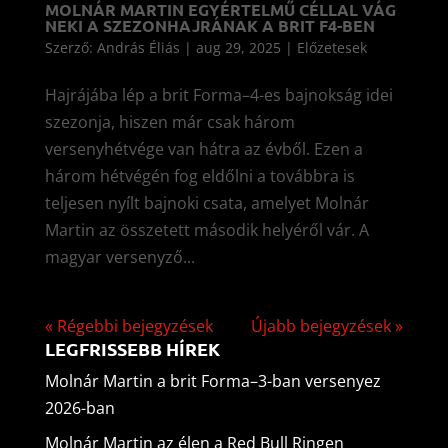
MOLNÁR MARTIN EGYÉRTELMŰ CÉLLAL VÁG
NEKI A SZEZONHAJRÁNAK A BRIT F4-BEN
Szerző:
András Éliás
|
aug 29, 2025
|
Előzetesek
Hajrájába lép a brit Forma–4-es bajnokság idei
szezonja, hiszen már csak három
versenyhétvége van hátra az évből. Ezen a
három hétvégén fog eldőlni a továbbra is
teljesen nyílt bajnoki csata, amelyet Molnár
Martin az összetett második helyéről vár. A
magyar versenyző...
« Régebbi bejegyzések
Újabb bejegyzések »
LEGFRISSEBB HÍREK
Molnár Martin a brit Forma–3-ban versenyez
2026-ban
Molnár Martin az élen a Red Bull Ringen