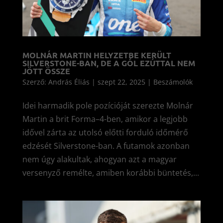
MOLNÁR MARTIN HELYZETBE KERÜLT
SILVERSTONE-BAN, DE A GÓL EZÚTTAL NEM
JÖTT ÖSSZE
Szerző:
András Éliás
|
szept 22, 2025
|
Beszámolók
Idei harmadik pole pozícióját szerezte Molnár
Martin a brit Forma–4-ben, amikor a legjobb
idővel zárta az utolsó előtti forduló időmérő
edzését Silverstone-ban. A futamok azonban
nem úgy alakultak, ahogyan azt a magyar
versenyző remélte, amiben korábbi büntetés,...