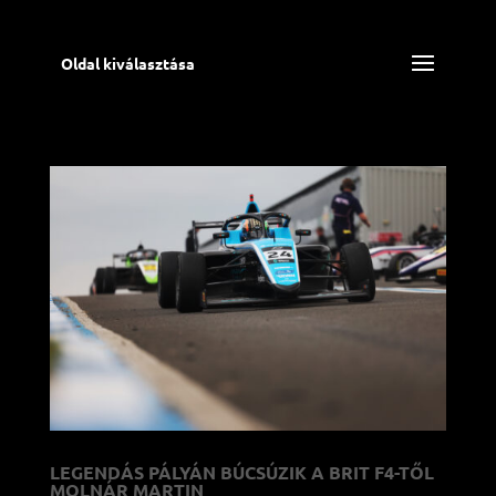
Oldal kiválasztása
LEGENDÁS PÁLYÁN BÚCSÚZIK A BRIT F4-TŐL
MOLNÁR MARTIN