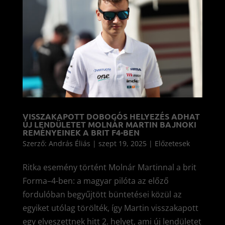
VISSZAKAPOTT DOBOGÓS HELYEZÉS ADHAT
ÚJ LENDÜLETET MOLNÁR MARTIN BAJNOKI
REMÉNYEINEK A BRIT F4-BEN
Szerző:
András Éliás
|
szept 19, 2025
|
Előzetesek
Ritka esemény történt Molnár Martinnal a brit
Forma–4-ben: a magyar pilóta az előző
fordulóban begyűjtött büntetései közül az
egyiket utólag törölték, így Martin visszakapott
egy elveszettnek hitt 2. helyet, ami új lendületet