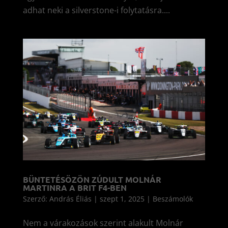
adhat neki a silverstone-i folytatásra....
BÜNTETÉSÖZÖN ZÚDULT MOLNÁR
MARTINRA A BRIT F4-BEN
Szerző:
András Éliás
|
szept 1, 2025
|
Beszámolók
Nem a várakozások szerint alakult Molnár