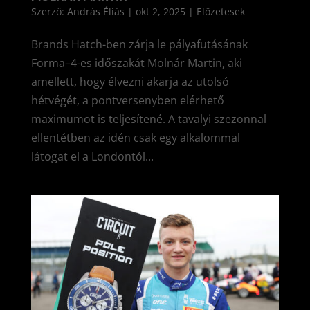
Szerző:
András Éliás
|
okt 2, 2025
|
Előzetesek
Brands Hatch-ben zárja le pályafutásának
Forma–4-es időszakát Molnár Martin, aki
amellett, hogy élvezni akarja az utolsó
hétvégét, a pontversenyben elérhető
maximumot is teljesítené. A tavalyi szezonnal
ellentétben az idén csak egy alkalommal
látogat el a Londontól...