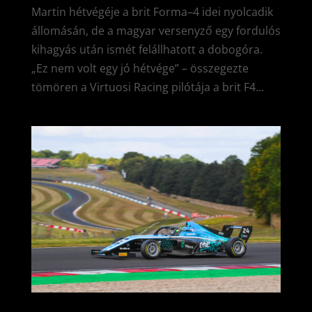
Martin hétvégéje a brit Forma–4 idei nyolcadik
állomásán, de a magyar versenyző egy fordulós
kihagyás után ismét felállhatott a dobogóra.
„Ez nem volt egy jó hétvége” – összegezte
tömören a Virtuosi Racing pilótája a brit F4...