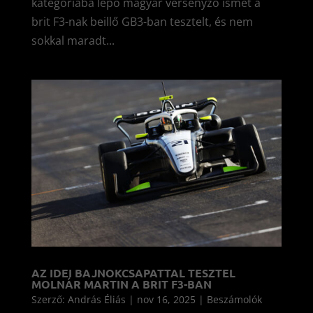
kategóriába lépő magyar versenyző ismét a
brit F3-nak beillő GB3-ban tesztelt, és nem
sokkal maradt...
AZ IDEI BAJNOKCSAPATTAL TESZTEL
MOLNÁR MARTIN A BRIT F3-BAN
Szerző:
András Éliás
|
nov 16, 2025
|
Beszámolók