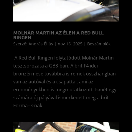
MOLNÁR MARTIN AZ ÉLEN A RED BULL
RINGEN
Szerző:
András Éliás
|
nov 16, 2025
|
Beszámolók
A Red Bull Ringen folytatódott Molnár Martin
tesztsorozata a GB3-ban. A brit F4 idei
bronzérmese továbbra is remek összhangban
van az autóval és a csapattal, ami az
eredményekben is megmutatkozott. Ismét egy
számára új pályával ismerkedett meg a brit
Forma–3-nak...