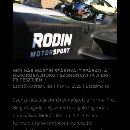
MOLNÁR MARTIN SZÁRNYALT SPÁBAN: A
REKORDBAJNOKOT SZORONGATTA A BRIT
F3 TESZTJÉN
Szerző:
András Éliás
|
nov 16, 2025
|
Beszámolók
Szenzációs teljesítményt nyújtott a Forma–1-es
Belga Nagydíj helyszínéül szolgáló legendás
spái pályán Molnár Martin. A brit F4 idei
harmadik helyezettjeként magasabb