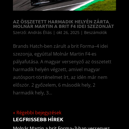
AZ ÖSSZETETT HARMADIK HELYÉN ZÁRTA
MOLNÁR MARTIN A BRIT F4 IDEI SZEZONJÁT
Szerző:
András Éliás
|
okt 26, 2025
|
Beszámolók
Brands Hatch-ben zárult a brit Forma–4 idei
szezonja, egyúttal Molnár Martin F4-es
pályafutása. A magyar versenyző az összetett
harmadik helyén végzett, amivel magyar
autósport-történelmet írt, az idén már nem
először. 2 győzelem, 6 második hely, 2
harmadik hely, 3...
« Régebbi bejegyzések
LEGFRISSEBB HÍREK
Molnár Martin a brit Forma–3-ban versenyez