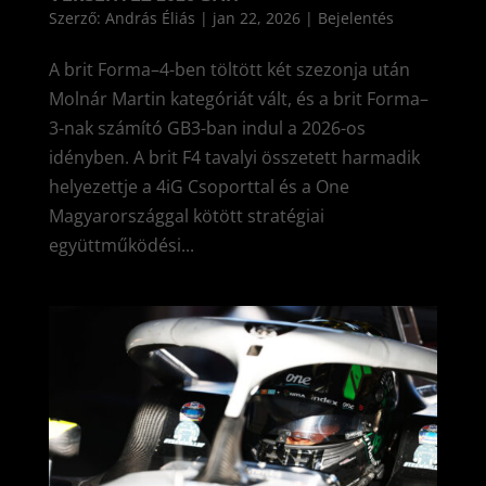
Szerző:
András Éliás
|
jan 22, 2026
|
Bejelentés
A brit Forma–4-ben töltött két szezonja után
Molnár Martin kategóriát vált, és a brit Forma–
3-nak számító GB3-ban indul a 2026-os
idényben. A brit F4 tavalyi összetett harmadik
helyezettje a 4iG Csoporttal és a One
Magyarországgal kötött stratégiai
együttműködési...