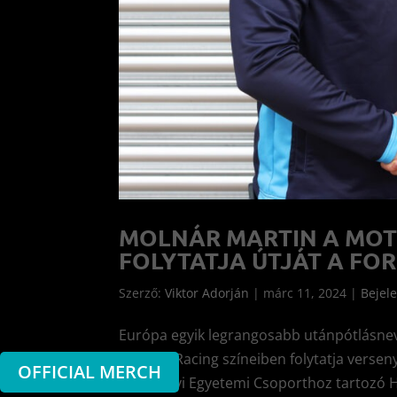
MOLNÁR MARTIN A MO
FOLYTATJA ÚTJÁT A FOR
Szerző:
Viktor Adorján
|
márc 11, 2024
|
Bejel
Európa egyik legrangosabb utánpótlásnev
Virtuosi Racing színeiben folytatja verse
OFFICIAL MERCH
Széchenyi Egyetemi Csoporthoz tartozó