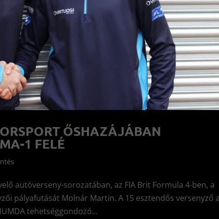
TORSPORT ŐSHAZÁJÁBAN
MA-1 FELÉ
entés
elő autóverseny-sorozatában, az FIA Brit Formula 4-ben, a
nyzői pályafutását Molnár Martin. A 15 esztendős versenyző 
 HUMDA tehetséggondozó...