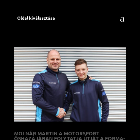
Oldal kiválasztása
MOLNÁR MARTIN A MOTORSPORT
ŐSHAZÁJÁBAN FOLYTATJA ÚTJÁT A FORMA-