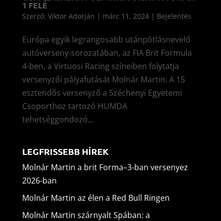
1 FELÉ
Szerző:
Viktor Adorján
|
márc 11, 2024
|
Bejelentés
Európa egyik legrangosabb utánpótlásnevelő
autóverseny-sorozatában, az FIA Brit Formula
4-ben, a Virtuosi Racing színeiben folytatja
versenyzői pályafutását Molnár Martin. A 15
esztendős versenyző a Széchenyi Egyetemi
Csoporthoz tartozó HUMDA
tehetséggondozó...
LEGFRISSEBB HÍREK
Molnár Martin a brit Forma–3-ban versenyez
2026-ban
Molnár Martin az élen a Red Bull Ringen
Molnár Martin szárnyalt Spában: a