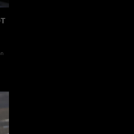
OT
án