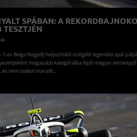
YALT SPÁBAN: A REKORDBAJNOK
3 TESZTJÉN
lók
–1-es Belga Nagydíj helyszínéül szolgáló legendás spái pály
elyezettjeként magasabb kategóriába lépő magyar versenyző
t, és nem sokkal maradt...