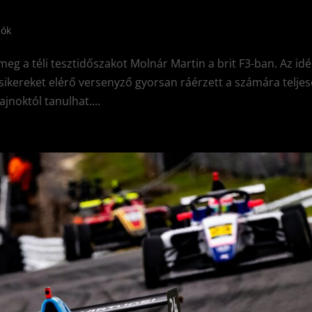
lók
meg a téli tesztidőszakot Molnár Martin a brit F3-ban. Az id
sikereket elérő versenyző gyorsan ráérzett a számára telje
jnoktól tanulhat....