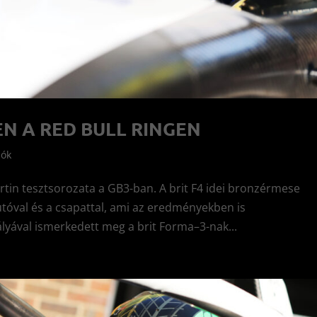
N A RED BULL RINGEN
lók
rtin tesztsorozata a GB3-ban. A brit F4 idei bronzérmese
tóval és a csapattal, ami az eredményekben is
yával ismerkedett meg a brit Forma–3-nak...