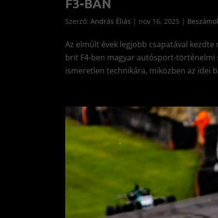
F3-BAN
Szerző:
András Éliás
|
nov 16, 2025
|
Beszámo
Az elmúlt évek legjobb csapatával kezdte 
brit F4-ben magyar autósport-történelmi 
ismeretlen technikára, miközben az idei ba