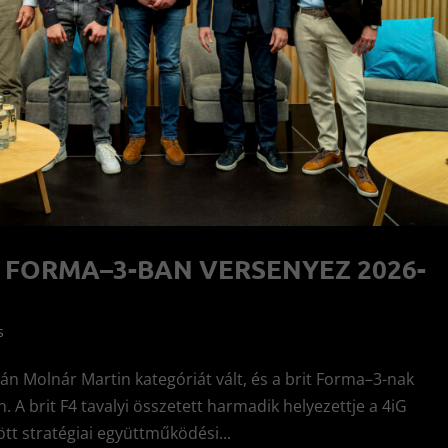
 FORMA–3-BAN VERSENYEZ 2026-
s
tán Molnár Martin kategóriát vált, és a brit Forma–3-nak
 A brit F4 tavalyi összetett harmadik helyezettje a 4iG
tt stratégiai együttműködési...