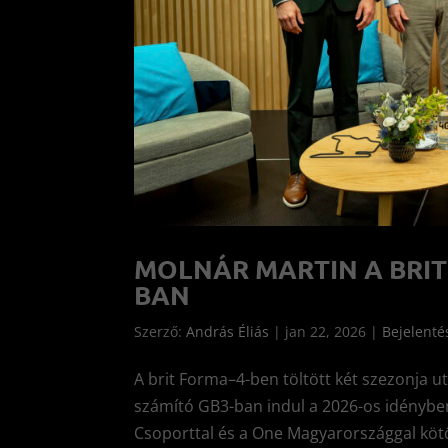
MOLNÁR MARTIN A BRIT
BAN
Szerző:
András Éliás
|
jan 22, 2026
|
Bejelenté
A brit Forma–4-ben töltött két szezonja u
számító GB3-ban indul a 2026-os idényben.
Csoporttal és a One Magyarországgal kötö