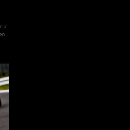
én a
sen