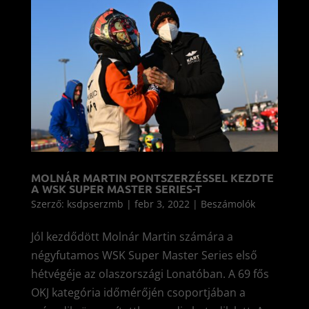
MOLNÁR MARTIN PONTSZERZÉSSEL KEZDTE
A WSK SUPER MASTER SERIES-T
Szerző:
ksdpserzmb
|
febr 3, 2022
|
Beszámolók
Jól kezdődött Molnár Martin számára a
négyfutamos WSK Super Master Series első
hétvégéje az olaszországi Lonatóban. A 69 fős
OKJ kategória időmérőjén csoportjában a