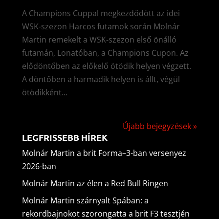
A Champions Cuppal megkezdődött az idei
WSK-szezon Harcos futamok során Molnár
Martin remekelt a WSK-szezon első önálló
futamán, Lonatóban, a Champions Cupon. Az
elődöntőben az előkelő ötödik helyen végzett.
A döntőben a harmadik helyen is állt, végül
ötödikként...
Újabb bejegyzések »
LEGFRISSEBB HÍREK
Molnár Martin a brit Forma–3-ban versenyez
2026-ban
Molnár Martin az élen a Red Bull Ringen
Molnár Martin szárnyalt Spában: a
rekordbajnokot szorongatta a brit F3 tesztjén