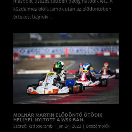
második, összesítettben pedig hatodik lett. A
küzdelmes előfutamok után az elődöntőben
értékes, bajnoki...
MOLNÁR MARTIN ELŐDÖNTŐ ÖTÖDIK
HELLYEL NYITOTT A WSK-BAN
Szerző:
ksdpserzmb
|
jan 24, 2022
|
Beszámolók