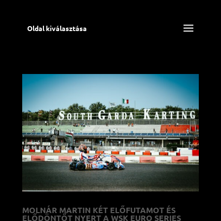
Oldal kiválasztása
MOLNÁR MARTIN KÉT ELŐFUTAMOT ÉS
ELŐDÖNTŐT NYERT A WSK EURO SERIES