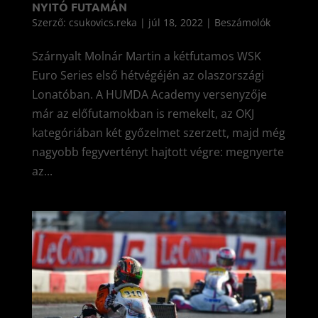
NYITÓ FUTAMÁN
Szerző:
csukovics.reka
|
júl 18, 2022
|
Beszámolók
Szárnyalt Molnár Martin a kétfutamos WSK
Euro Series első hétvégéjén az olaszországi
Lonatóban. A HUMDA Academy versenyzője
már az előfutamokban is remekelt, az OKJ
kategóriában két győzelmet szerzett, majd még
nagyobb fegyvertényt hajtott végre: megnyerte
az...