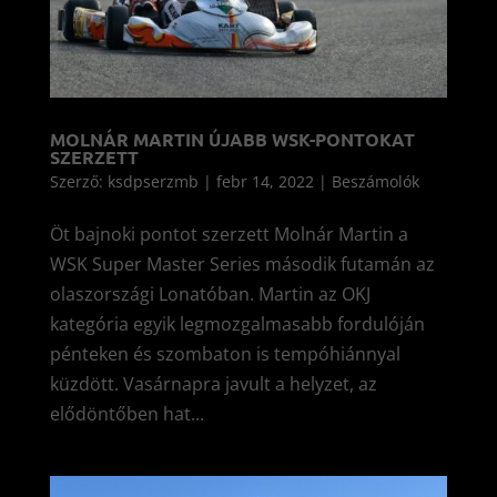
MOLNÁR MARTIN ÚJABB WSK-PONTOKAT
SZERZETT
Szerző:
ksdpserzmb
|
febr 14, 2022
|
Beszámolók
Öt bajnoki pontot szerzett Molnár Martin a
WSK Super Master Series második futamán az
olaszországi Lonatóban. Martin az OKJ
kategória egyik legmozgalmasabb fordulóján
pénteken és szombaton is tempóhiánnyal
küzdött. Vasárnapra javult a helyzet, az
elődöntőben hat...