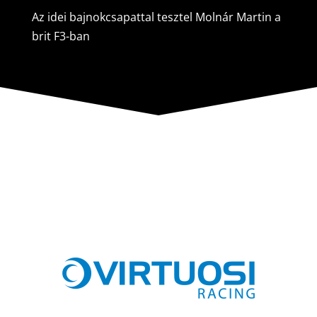
Az idei bajnokcsapattal tesztel Molnár Martin a
brit F3-ban