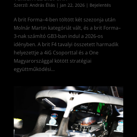
Szerző:
András Éliás
|
jan 22, 2026
|
Bejelentés
A brit Forma–4-ben töltött két szezonja után
Molnár Martin kategóriát vált, és a brit Forma–
3-nak számító GB3-ban indul a 2026-os
idényben. A brit F4 tavalyi összetett harmadik
helyezettje a 4iG Csoporttal és a One
Magyarországgal kötött stratégiai
együttműködési...