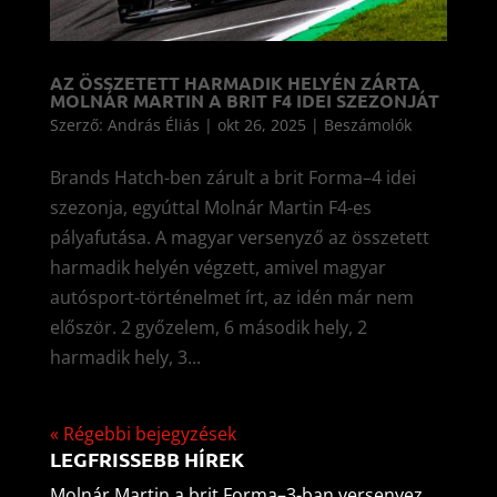
AZ ÖSSZETETT HARMADIK HELYÉN ZÁRTA
MOLNÁR MARTIN A BRIT F4 IDEI SZEZONJÁT
Szerző:
András Éliás
|
okt 26, 2025
|
Beszámolók
Brands Hatch-ben zárult a brit Forma–4 idei
szezonja, egyúttal Molnár Martin F4-es
pályafutása. A magyar versenyző az összetett
harmadik helyén végzett, amivel magyar
autósport-történelmet írt, az idén már nem
először. 2 győzelem, 6 második hely, 2
harmadik hely, 3...
« Régebbi bejegyzések
LEGFRISSEBB HÍREK
Molnár Martin a brit Forma–3-ban versenyez