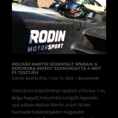
MOLNÁR MARTIN SZÁRNYALT SPÁBAN: A
REKORDBAJNOKOT SZORONGATTA A BRIT
F3 TESZTJÉN
Szerző:
András Éliás
|
nov 16, 2025
|
Beszámolók
Szenzációs teljesítményt nyújtott a Forma–1-es
Belga Nagydíj helyszínéül szolgáló legendás
spái pályán Molnár Martin. A brit F4 idei
harmadik helyezettjeként magasabb