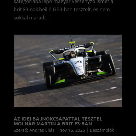
kategóriába lépő magyar versenyző ismét a
brit F3-nak beillő GB3-ban tesztelt, és nem
sokkal maradt...
AZ IDEI BAJNOKCSAPATTAL TESZTEL
MOLNÁR MARTIN A BRIT F3-BAN
Szerző:
András Éliás
|
nov 16, 2025
|
Beszámolók