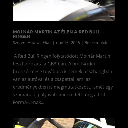
MOLNÁR MARTIN AZ ÉLEN A RED BULL
RINGEN
Szerző:
András Éliás
|
nov 16, 2025
|
Beszámolók
A Red Bull Ringen folytatódott Molnár Martin
tesztsorozata a GB3-ban. A brit F4 idei
bronzérmese továbbra is remek összhangban
van az autóval és a csapattal, ami az
eredményekben is megmutatkozott. Ismét egy
számára új pályával ismerkedett meg a brit
Forma–3-nak...