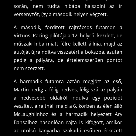
során, nem tudta hibába hajszolni az ír
versenyzőt, így a második helyen végzett.
A második, fordított rajtrácsos futamon a
Virtuosi Racing pilótája a 12. helyről kezdett, de
műszaki hiba miatt félre kellett állnia, majd az
autóját újraindítva visszatért a bokszba, azután
pedig a pályára, de értelemszerűen pontot
nem szerzett.
A harmadik futamra aztán megjött az eső,
Martin pedig a félig nedves, félig száraz pályán
a nedvesebb oldalról indulva egy pozíciót
veszített a rajtnál, majd a 6. körben az élen álló
McLaughlinhoz és a harmadik helyezett Ary
Bansalhoz hasonlóan rajta is kifogott, amikor
az utolsó kanyarba szakadó esőben érkezett