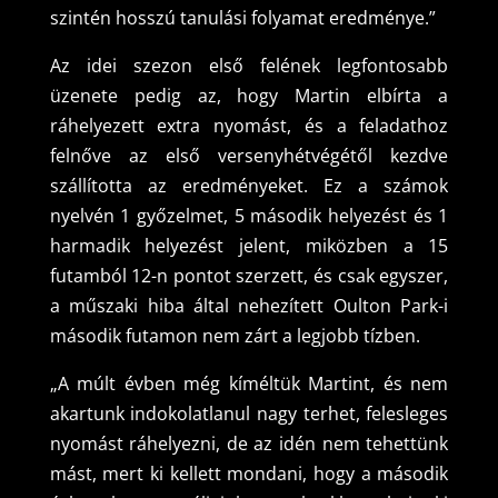
szintén hosszú tanulási folyamat eredménye.”
Az idei szezon első felének legfontosabb
üzenete pedig az, hogy Martin elbírta a
ráhelyezett extra nyomást, és a feladathoz
felnőve az első versenyhétvégétől kezdve
szállította az eredményeket. Ez a számok
nyelvén 1 győzelmet, 5 második helyezést és 1
harmadik helyezést jelent, miközben a 15
futamból 12-n pontot szerzett, és csak egyszer,
a műszaki hiba által nehezített Oulton Park-i
második futamon nem zárt a legjobb tízben.
„A múlt évben még kíméltük Martint, és nem
akartunk indokolatlanul nagy terhet, felesleges
nyomást ráhelyezni, de az idén nem tehettünk
mást, mert ki kellett mondani, hogy a második