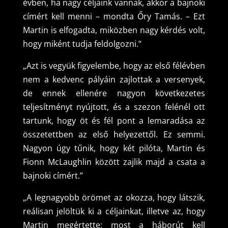
évben, ha nagy céljaink vannak, akkor a bajnoki
címért kell menni – mondta Őry Tamás. – Ezt
Martin is elfogadta, miközben nagy kérdés volt,
hogy miként tudja feldolgozni.”
„Azt is vegyük figyelembe, hogy az első félévben
nem a kedvenc pályáin zajlottak a versenyek,
de ennek ellenére nagyon következetes
teljesítményt nyújtott, és a szezon felénél ott
tartunk, hogy öt és fél pont a lemaradása az
összetettben az első helyezettől. Ez semmi.
Nagyon úgy tűnik, hogy két pilóta, Martin és
Fionn McLaughlin között zajlik majd a csata a
bajnoki címért.”
„A legnagyobb örömet az okozza, hogy látszik,
reálisan jelöltük ki a céljainkat, illetve az, hogy
Martin megértette: most a háborút kell