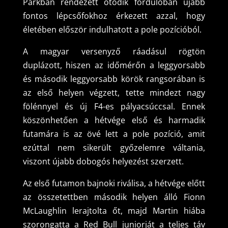
Parkban rendezett ötödik fordulóban újabb
fontos lépcsőfokhoz érkezett azzal, hogy
életében először indulhatott a pole pozícióból.
A magyar versenyző ráadásul rögtön
duplázott, hiszen az időmérőn a leggyorsabb
és második leggyorsabb körök rangsorában is
az első helyen végzett, tette mindezt nagy
fölénnyel és új F4-es pályacsúccsal. Ennek
köszönhetően a hétvége első és harmadik
futamára is az övé lett a pole pozíció, amit
ezúttal nem sikerült győzelemre váltania,
viszont újabb dobogós helyezést szerzett.
Az első futamon bajnoki riválisa, a hétvége előtt
az összetettben második helyen álló Fionn
McLaughlin lerajtolta őt, majd Martin hiába
szorongatta a Red Bull juniorját a teljes táv