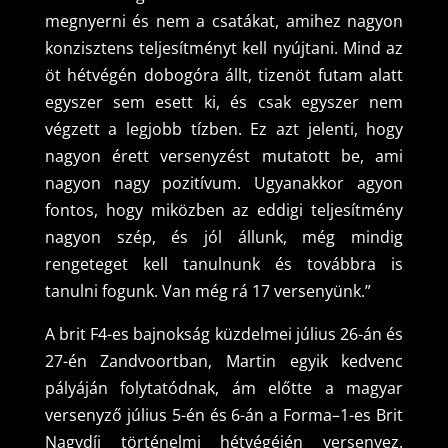
megnyerni és nem a csatákat, amihez nagyon
konzisztens teljesítményt kell nyújtani. Mind az
öt hétvégén dobogóra állt, tizenöt futam alatt
egyszer sem esett ki, és csak egyszer nem
végzett a legjobb tízben. Ez azt jelenti, hogy
nagyon érett versenyzést mutatott be, ami
nagyon nagy pozitívum. Ugyanakkor agyon
fontos, hogy miközben az eddigi teljesítmény
nagyon szép, és jól állunk, még mindig
rengeteget kell tanulnunk és továbbra is
tanulni fogunk. Van még rá 17 versenyünk.”
A brit F4-es bajnokság küzdelmei július 26-án és
27-én Zandvoortban, Martin egyik kedvenc
pályáján folytatódnak, ám előtte a magyar
versenyző július 5-én és 6-án a Forma–1-es Brit
Nagydíj történelmi hétvégéjén versenyez.