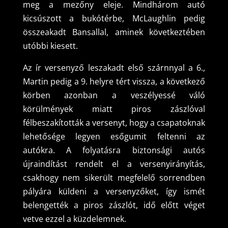
meg a mezőny eleje. Mindhárom autó
kicsúszott a bukótérbe, McLaughlin pedig
összeakadt Bansallal, aminek következtében
utóbbi kiesett.
Az ír versenyző leszakadt első szárnnyal a 6.,
Martin pedig a 9. helyre tért vissza, a következő
körben azonban a veszélyessé váló
körülmények miatt piros zászlóval
félbeszakították a versenyt, hogy a csapatoknak
lehetősége legyen esőgumit feltenni az
autókra. A folyatásra biztonsági autós
újraindítást rendelt el a versenyirányítás,
csakhogy nem sikerült megfelelő sorrendben
pályára küldeni a versenyzőket, így ismét
belengették a piros zászlót, idő előtt véget
vetve ezzel a küzdelemnek.