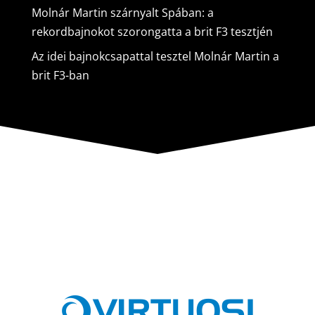
Molnár Martin szárnyalt Spában: a
rekordbajnokot szorongatta a brit F3 tesztjén
Az idei bajnokcsapattal tesztel Molnár Martin a
brit F3-ban