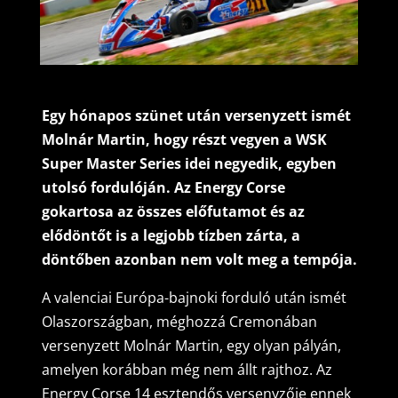
Egy hónapos szünet után versenyzett ismét
Molnár Martin, hogy részt vegyen a WSK
Super Master Series idei negyedik, egyben
utolsó fordulóján. Az Energy Corse
gokartosa az összes előfutamot és az
elődöntőt is a legjobb tízben zárta, a
döntőben azonban nem volt meg a tempója.
A valenciai Európa-bajnoki forduló után ismét
Olaszországban, méghozzá Cremonában
versenyzett Molnár Martin, egy olyan pályán,
amelyen korábban még nem állt rajthoz. Az
Energy Corse 14 esztendős versenyzője ennek