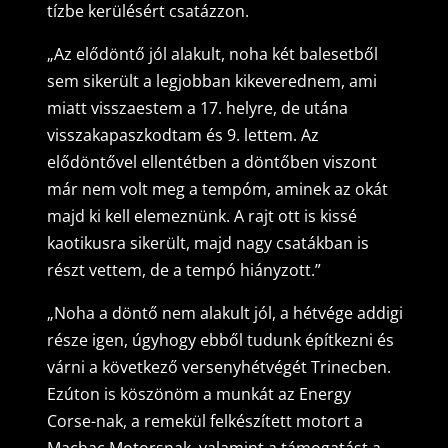
tízbe kerülésért csatázzon.
„Az elődöntő jól alakult, noha két balesetből
sem sikerült a legjobban kikeverednem, ami
miatt visszaestem a 17. helyre, de utána
visszakapaszkodtam és 9. lettem. Az
elődöntővel ellentétben a döntőben viszont
már nem volt meg a tempóm, aminek az okát
majd ki kell elemeznünk. A rajt ott is kissé
kaotikusra sikerült, majd nagy csatákban is
részt vettem, de a tempó hiányzott.”
„Noha a döntő nem alakult jól, a hétvége addigi
része igen, úgyhogy ebből tudunk építkezni és
várni a következő versenyhétvégét Trinecben.
Ezúton is köszönöm a munkát az Energy
Corse-nak, a remekül felkészített motort a
Machac Motorsnak, valamint a támogatást a