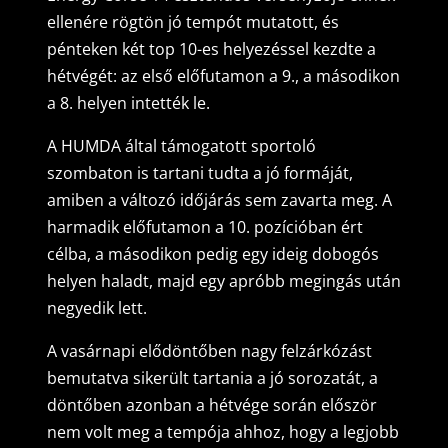
ellenére rögtön jó tempót mutatott, és
pénteken két top 10-es helyezéssel kezdte a
hétvégét: az első előfutamon a 9., a másodikon
a 8. helyen intették le.
A HUMDA által támogatott sportoló
szombaton is tartani tudta a jó formáját,
amiben a változó időjárás sem zavarta meg. A
harmadik előfutamon a 10. pozícióban ért
célba, a másodikon pedig egy ideig dobogós
helyen haladt, majd egy apróbb megingás után
negyedik lett.
A vasárnapi elődöntőben nagy felzárkózást
bemutatva sikerült tartania a jó sorozatát, a
döntőben azonban a hétvége során először
nem volt meg a tempója ahhoz, hogy a legjobb