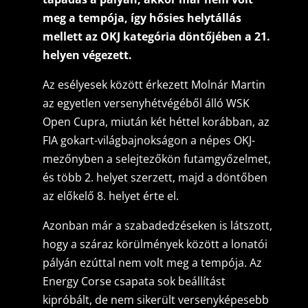
meg a tempója, így hősies helytállás
mellett az OKJ kategória döntőjében a 21.
helyen végezett.
Az esélyesek között érkezett Molnár Martin
az egyetlen versenyhétvégéből álló WSK
Open Cupra, miután két héttel korábban, az
FIA gokart-világbajnokságon a népes OKJ-
mezőnyben a selejtezőkön futamgyőzelmet,
és több 2. helyet szerzett, majd a döntőben
az előkelő 8. helyet érte el.
Azonban már a szabadedzéseken is látszott,
hogy a száraz körülmények között a lonatói
pályán ezúttal nem volt meg a tempója. Az
Energy Corse csapata sok beállítást
kipróbált, de nem sikerült versenyképesebb