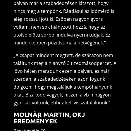
pályán már a szabadedzésen látszott, hogy
nincs meg a tempónk. Ráadásul az időmérő is
elég rosszul jött ki. Esőben nagyon gyors
voltam, nem sok hiányzott hozzá, hogy az
utolsó előtti sorból indulva nyerni tudjak. Ez
mindenképpen pozitívuma a hétvégének.”
„A csapat mindent megtett, de szárazon nem
találtunk meg a hiányzó 3 tizedmásodpercet. A
jövő héten maradunk ezen a pályán, és már
szerdán, a szabadedzéseken azon fogunk
dolgozni, hogy megtaláljuk a tempóhiányunk
okát. Bizakodó vagyok, hiszen a vb-n nagyon
gyorsak voltunk, ehhez kell visszatalálnunk.”
MOLNÁR MARTIN, OKJ
EREDMÉNYEK