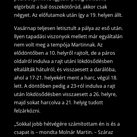
elgörbült a bal összekötőrúd, akkor csak
négyet. Az előfutamok után így a 19. helyen állt.
Vasárnap teljesen letisztult a pálya az eső után.
Ilyen tapadási viszonyok mellett már egyáltalán
nem volt meg a tempója Martinnak. Az
elődöntőben a 10. helyről rajtolt, de a páros
oldalról indulva a rajt utáni lökdösődésben
eltalálták hátulról, és visszaesett a darálóba,
ahol a 17-21. helyekért ment a harc, végül 18.
lett. A döntőben pedig a 23-ról indulva a rajt
után lökdösődésben visszaesett a 26. helyre,
majd sokat harcolva a 21. helyig tudott
felzárkózni.
„Sokkal jobb hétvégére számítottam én is és a
csapat is – mondta Molnár Martin. – Száraz