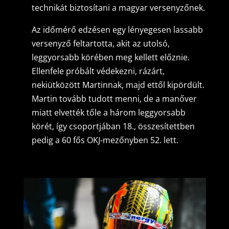
technikát biztosítani a magyar versenyzőnek.
Az időmérő edzésen egy lényegesen lassabb
versenyző feltartotta, akit az utolsó,
leggyorsabb körében meg kellett előznie.
Ellenfele próbált védekezni, rázárt,
nekiütközött Martinnak, majd ettől kipördült.
Martin tovább tudott menni, de a manőver
miatt elvették tőle a három leggyorsabb
körét, így csoportjában 18., összesítettben
pedig a 60 fős OKJ-mezőnyben 52. lett.