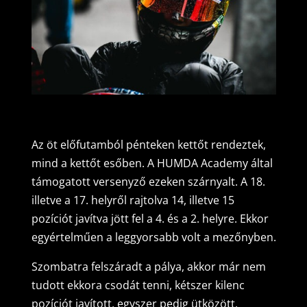
Az öt előfutamból pénteken kettőt rendeztek,
mind a kettőt esőben. A HUMDA Academy által
támogatott versenyző ezeken szárnyalt. A 18.
illetve a 17. helyről rajtolva 14, illetve 15
pozíciót javítva jött fel a 4. és a 2. helyre. Ekkor
egyértelműen a leggyorsabb volt a mezőnyben.
Szombatra felszáradt a pálya, akkor már nem
tudott ekkora csodát tenni, kétszer kilenc
pozíciót javított, egyszer pedig ütközött,