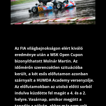
Az FIA világbajnokságon elért kiváló
eredménye után a WSK Open Cupon
bizonyíthatott Molnár Martin. Az
időmérőn szerencsétlen szituációba
került, a két esős előfutamon azonban
szárnyalt a HUMDA Academy versenyzője.
Az előfutamokban az utolsó előtti sorból
indulva küzdötte fel magát a 4. és a 2.
helyre. Vasárnap, amikor megjött a
tapadás a pályán, akkor már nem volt