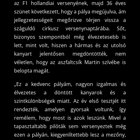
az F1 hollandiai versenyének, majd 36 éves
szünet következett, hogy a pálya megújulva, ám
jellegzetességeit megőrizve térjen vissza a
száguldó cirkusz versenynaptárába. Sőt,
bizonyos szempontból még élvezetesebb is
lett, mint volt, hiszen a hármas és az utolsó
kanyart jelentősen megdöntötték, nem
véletlen, hogy az aszfaltcsík Martin szívébe is
belopta magát.
„Ez a kedvenc pályám, nagyon izgalmas és
élvezetes a döntött kanyarok és a
szintkülönbségek miatt. Az év első tesztjét itt
rendezték, amelyen gyorsak voltunk, így
remélem, hogy most is azok leszünk. Mivel a
tapasztaltabb pilóták sem versenyeztek még
ezen a pályán, kiegyenlítettebb lesz a mezőny,