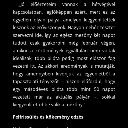
„Jó előérzeteim vannak a hétvégével
kapcsolatban, legfőképpen azért, mert ez az
egyetlen olyan pálya, amelyen kiegyenlítettek
lesznek az erőviszonyok. Nagyon nehéz tesztet
szervezni ide, így az egész mezőny két napot
tudott csak gyakorolni még február végén,
amikor a körülmények egyáltalán nem voltak
ideálisak, több pilóta pedig most először fog
vezetni itt. Az akkori eredmények is mutatják,
hogy amennyiben kivonjuk az egyenletből a
tapasztalati tényezőt – hiszen előfordul, hogy
egy másodéves pilóta több mint 50 napot
vezetett már az aktuális pályán –, sokkal
kiegyenlítettebbé válik a mezőny.”
Felfrissülés és kőkemény edzés