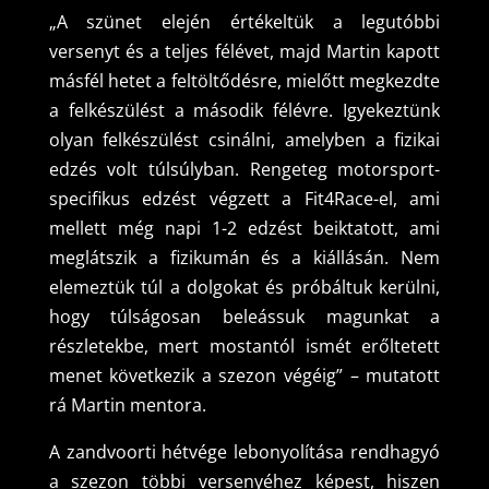
„A szünet elején értékeltük a legutóbbi
versenyt és a teljes félévet, majd Martin kapott
másfél hetet a feltöltődésre, mielőtt megkezdte
a felkészülést a második félévre. Igyekeztünk
olyan felkészülést csinálni, amelyben a fizikai
edzés volt túlsúlyban. Rengeteg motorsport-
specifikus edzést végzett a Fit4Race-el, ami
mellett még napi 1-2 edzést beiktatott, ami
meglátszik a fizikumán és a kiállásán. Nem
elemeztük túl a dolgokat és próbáltuk kerülni,
hogy túlságosan beleássuk magunkat a
részletekbe, mert mostantól ismét erőltetett
menet következik a szezon végéig” – mutatott
rá Martin mentora.
A zandvoorti hétvége lebonyolítása rendhagyó
a szezon többi versenyéhez képest, hiszen