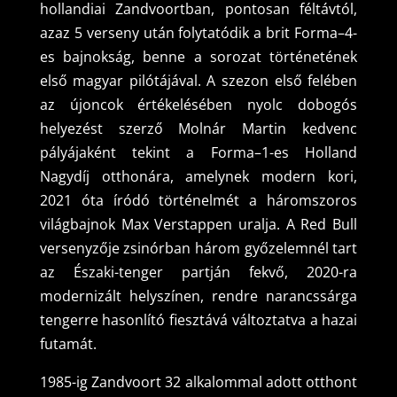
hollandiai Zandvoortban, pontosan féltávtól,
azaz 5 verseny után folytatódik a brit Forma–4-
es bajnokság, benne a sorozat történetének
első magyar pilótájával. A szezon első felében
az újoncok értékelésében nyolc dobogós
helyezést szerző Molnár Martin kedvenc
pályájaként tekint a Forma–1-es Holland
Nagydíj otthonára, amelynek modern kori,
2021 óta íródó történelmét a háromszoros
világbajnok Max Verstappen uralja. A Red Bull
versenyzője zsinórban három győzelemnél tart
az Északi-tenger partján fekvő, 2020-ra
modernizált helyszínen, rendre narancssárga
tengerre hasonlító fiesztává változtatva a hazai
futamát.
1985-ig Zandvoort 32 alkalommal adott otthont