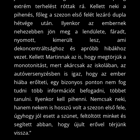
extrém terhelést róttak rá. Kellett neki a
pihenés, főleg a szezon első felét lezáró dupla
hétvége után. Ilyenkor az embernek
nehezebben jön meg a lendülete, fáradt,
nyomott, kimerült lesz, ami
dekoncentráltsághoz és apróbb hibákhoz
vezet. Kellett Martinnak az is, hogy megtörjük a
monotonitást, mert akárcsak az iskolában, az
autóversenyzésben is igaz, hogy az ember
hiába erőlteti, egy bizonyos ponton nem fog
tudni több információt befogadni, többet
tanulni. Ilyenkor kell pihenni. Nemcsak neki,
hanem nekem is hosszú volt a szezon első fele,
úgyhogy jól esett a szünet, feltöltött minket és
segített abban, hogy újult erővel térjünk
vissza.”