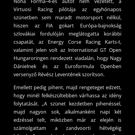
Noha Forma–4-es autót nem vezetett, a
Virtuosi Racing pilótája az egyhónapos
szünetben sem maradt motorsport nélkül,
hiszen az FIA gokart Európa-bajnokság
szlovákiai fordulóján meglátogatta korábbi
csapatát, az Energy Corse Racing Karts-t,
valamint jelen volt az International GT Open
Hungaroringen rendezett viadalán, hogy Nagy
Dánielnek és az Euroformula Openben
versenyző Révész Leventének szorítson.
Emellett pedig pihent, majd rengeteget edzett,
hogy minél felkészültebben várhassa az idény
folytatását. „A szünet kezdetben pihenéssel,
majd nagyon sok, alkalmanként napi két
edzéssel telt, miközben már az elején is
számolgattam a zandvoorti hétvégéig