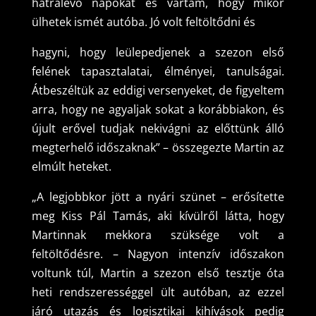
hátralevő napokat és vártam, hogy mikor
ülhetek ismét autóba. Jó volt feltöltődni és
hagyni, hogy leülepedjenek a szezon első
felének tapasztalatai, élményei, tanulságai.
Átbeszéltük az eddigi versenyeket, de figyeltem
arra, hogy ne agyaljak sokat a korábbiakon, és
újult erővel tudjak nekivágni az előttünk álló
megterhelő időszaknak” – összegezte Martin az
elmúlt heteket.
„A legjobbkor jött a nyári szünet – erősítette
meg Kiss Pál Tamás, aki kívülről látta, hogy
Martinnak mekkora szüksége volt a
feltöltődésre. – Nagyon intenzív időszakon
voltunk túl, Martin a szezon első tesztje óta
heti rendszerességgel ült autóban, az ezzel
járó utazás és logisztikai kihívások pedig