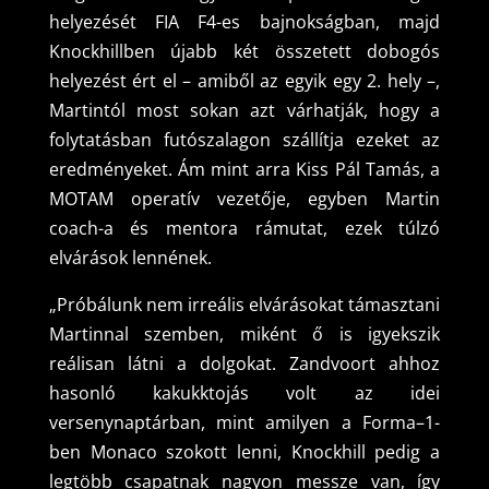
helyezését FIA F4-es bajnokságban, majd
Knockhillben újabb két összetett dobogós
helyezést ért el – amiből az egyik egy 2. hely –,
Martintól most sokan azt várhatják, hogy a
folytatásban futószalagon szállítja ezeket az
eredményeket. Ám mint arra Kiss Pál Tamás, a
MOTAM operatív vezetője, egyben Martin
coach-a és mentora rámutat, ezek túlzó
elvárások lennének.
„Próbálunk nem irreális elvárásokat támasztani
Martinnal szemben, miként ő is igyekszik
reálisan látni a dolgokat. Zandvoort ahhoz
hasonló kakukktojás volt az idei
versenynaptárban, mint amilyen a Forma–1-
ben Monaco szokott lenni, Knockhill pedig a
legtöbb csapatnak nagyon messze van, így