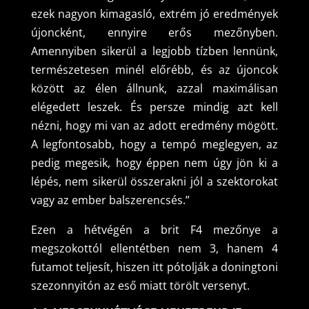
ezek nagyon kimagasló, extrém jó eredmények
újoncként, ennyire erős mezőnyben.
Amennyiben sikerül a legjobb tízben lennünk,
természetesen minél előrébb, és az újoncok
között az élen állnunk, azzal maximálisan
elégedett leszek. És persze mindig azt kell
nézni, hogy mi van az adott eredmény mögött.
A legfontosabb, hogy a tempó meglegyen, az
pedig megesik, hogy éppen nem úgy jön ki a
lépés, nem sikerül összerakni jól a szektorokat
vagy az ember balszerencsés.”
Ezen a hétvégén a brit F4 mezőnye a
megszokottól ellentétben nem 3, hanem 4
futamot teljesít, hiszen itt pótolják a doningtoni
szezonnyitón az eső miatt törölt versenyt.