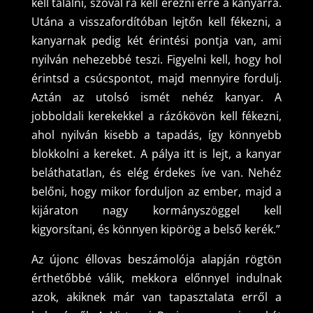
kell találni, szóval rá kell érezni erre a kanyarra.
Utána a visszafordítóban lejtőn kell fékezni, a
kanyarnak pedig két érintési pontja van, ami
nyilván nehezebbé teszi. Figyelni kell, hogy hol
érintsd a csúcspontot, majd mennyire fordulj.
Aztán az utolsó ismét nehéz kanyar. A
jobboldali kerekekkel a rázókövön kell fékezni,
ahol nyilván kisebb a tapadás, így könnyebb
blokkolni a kereket. A pálya itt is lejt, a kanyar
beláthatatlan, és elég érdekes íve van. Nehéz
belőni, hogy mikor forduljon az ember, majd a
kijáraton nagy kormányszöggel kell
kigyorsítani, és könnyen kipörög a belső kerék.”
Az újonc éllovas beszámolója alapján rögtön
érthetőbbé válik, mekkora előnnyel indulnak
azok, akiknek már van tapasztalata erről a