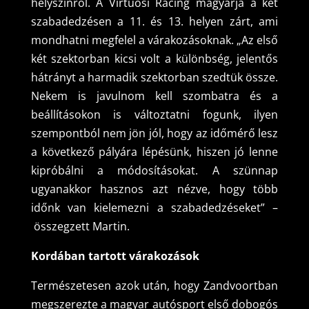
helyszínről. A Virtuosi Racing magyarja a két
szabadedzésen a 11. és 13. helyen zárt, ami
mondhatni megfelel a várakozásoknak. „Az első
két szektorban kicsi volt a különbség, jelentős
hátrányt a harmadik szektorban szedtük össze.
Nekem is javulnom kell szombatra és a
beállításokon is változtatni fogunk, ilyen
szempontból nem jön jól, hogy az időmérő lesz
a következő pályára lépésünk, hiszen jó lenne
kipróbálni a módosításokat. A szünnap
ugyanakkor hasznos azt nézve, hogy több
időnk van kielemezni a szabadedzéseket” –
összegzett Martin.
Kordában tartott várakozások
Természetesen azok után, hogy Zandvoortban
megszerezte a magyar autósport első dobogós