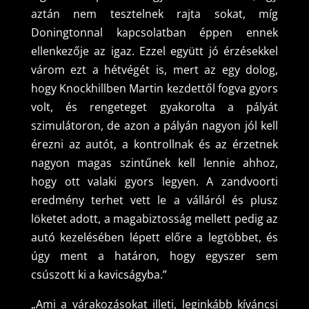
aztán nem tesztelnek rajta sokat, míg
Doningtonnal kapcsolatban éppen ennek
ellenkezője az igaz. Ezzel együtt jó érzésekkel
várom ezt a hétvégét is, mert az egy dolog,
hogy Knockhillben Martin kezdettől fogva gyors
volt, és rengeteget gyakorolta a pályát
szimulátoron, de azon a pályán nagyon jól kell
érezni az autót, a kontrollnak és az érzetnek
nagyon magas szintűnek kell lennie ahhoz,
hogy ott valaki gyors legyen. A zandvoorti
eredmény terhet vett le a válláról és plusz
löketet adott, a magabiztosság mellett pedig az
autó kezelésében lépett előre a legtöbbet, és
úgy ment a határon, hogy egyszer sem
csúszott ki a kavicságyba.”
„Ami a várakozásokat illeti, leginkább kíváncsi