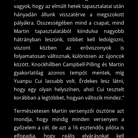
vagyok, hogy az elmúlt hetek tapasztalatai után
hányadán állunk visszatérve a megszokott
pályákra. Összességében mind a csapat, mind
Martin tapasztalatából kiindulva nagyobb
hátrányban leszünk, többet kell ledolgozni,
viszont közben az erőviszonyok is
folyamatosan változnak, különösen az újoncok
között. Knockhillben Campbell-Pilling és Martin
gyakorlatilag azonos tempót mentek, míg
Yuanpu Cui lassabb volt. Érdekes lesz látni,
hogy egy olyan helyszínen, ahol Cui tesztelt
korábban a legtöbbet, hogyan változik mindez.”
Természetesen Martin versenyzői ösztöne azt
mondja, hogy mindig minden versenyen a
győzelem a cél, de azt a 16 esztendős pilóta is
elfogadja, hogy reális elvárásokat kell