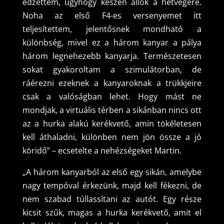
edzettem, úgyhogy készen állok a hétvégére.
Noha az első F4-es versenyemet itt
teljesítettem, jelentősnek mondható a
különbség, mivel ez a három kanyar a pálya
három legnehezebb kanyarja. Természetesen
sokat gyakoroltam a szimulátorban, de
ráérezni ezeknek a kanyaroknak a trükkjeire
csak a valóságban lehet. Hogy mást ne
mondjak, a virtuális térben a sikánban nincs ott
az a hurka alakú kerékvető, amin tökéletesen
kell áthaladni, különben nem jön össze a jó
köridő” – ecsetelte a nehézségeket Martin.
„A három kanyarból az első egy sikán, amelybe
nagy tempóval érkezünk, majd kell fékezni, de
nem szabad túllassítani az autót. Egy része
kicsit szűk, magas a hurka kerékvető, amit el