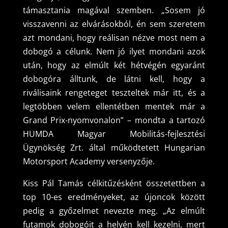
támasztania magával szemben. „Sosem jó
visszavenni az elvárásokból, én sem szeretem
azt mondani, hogy reálisan nézve most nem a
dobogó a célunk. Nem jó ilyet mondani azok
után, hogy az elmúlt két hétvégén egyaránt
dobogóra álltunk, de látni kell, hogy a
riválisaink rengeteget teszteltek már itt, és a
legtöbben velem ellentétben mentek már a
Grand Prix-nyomvonalon” – mondta a tartozó
HUMDA Magyar Mobilitás-fejlesztési
Ügynökség Zrt. által működtetett Hungarian
Motorsport Academy versenyzője.
Kiss Pál Tamás célkitűzésként összetettben a
top 10-es eredményeket, az újoncok között
pedig a győzelmet nevezte meg. „Az elmúlt
futamok dobogóit a helyén kell kezelni, mert