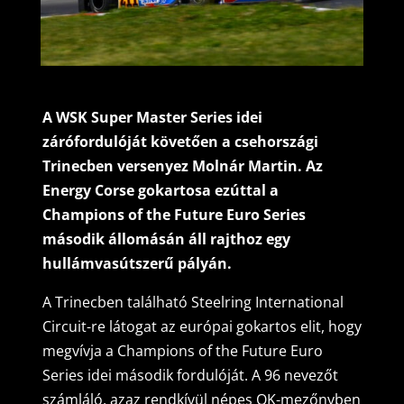
A WSK Super Master Series idei
zárófordulóját követően a csehországi
Trinecben versenyez Molnár Martin. Az
Energy Corse gokartosa ezúttal a
Champions of the Future Euro Series
második állomásán áll rajthoz egy
hullámvasútszerű pályán.
A Trinecben található Steelring International
Circuit-re látogat az európai gokartos elit, hogy
megvívja a Champions of the Future Euro
Series idei második fordulóját. A 96 nevezőt
számláló, azaz rendkívül népes OK-mezőnyben