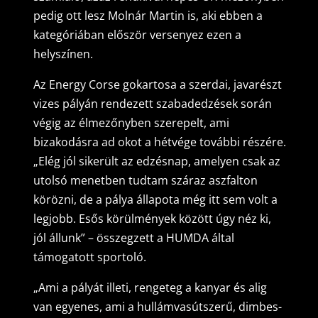
pedig ott lesz Molnár Martin is, aki ebben a
kategóriában először versenyez ezen a
helyszínen.
Az Energy Corse gokartosa a szerdai, javarészt
vizes pályán rendezett szabadedzések során
végig az élmezőnyben szerepelt, ami
bizakodásra ad okot a hétvége további részére.
„Elég jól sikerült az edzésnap, amelyen csak az
utolsó menetben tudtam száraz aszfalton
körözni, de a pálya állapota még itt sem volt a
legjobb. Esős körülmények között úgy néz ki,
jól állunk” – összegzett a HUMDA által
támogatott sportoló.
„Ami a pályát illeti, rengeteg a kanyar és alig
van egyenes, ami a hullámvasútszerű, dimbes-