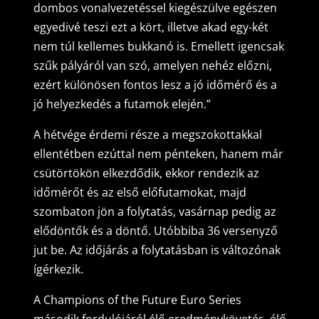
dombos vonalvezetéssel kiegészülve egészen
egyedivé teszi ezt a kört, illetve akad egy-két
nem túl kellemes bukkanó is. Emellett igencsak
szűk pályáról van szó, amelyen nehéz előzni,
ezért különösen fontos lesz a jó időmérő és a
jó helyezkedés a futamok elején.”
A hétvége érdemi része a megszokottakkal
ellentétben ezúttal nem pénteken, hanem már
csütörtökön elkezdődik, ekkor rendezik az
időmérőt és az első előfutamokat, majd
szombaton jön a folytatás, vasárnap pedig az
elődöntők és a döntő. Utóbbiba 36 versenyző
jut be. Az időjárás a folytatásban is változónak
ígérkezik.
A Champions of the Future Euro Series
második fordulójáról élő eredménykövetés, élő