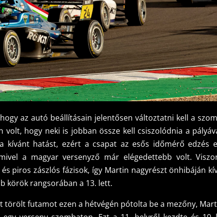
 hogy az autó beállításain jelentősen változtatni kell a szo
 volt, hogy neki is jobban össze kell csiszolódnia a pályáva
a kívánt hatást, ezért a csapat az esős időmérő edzés e
amivel a magyar versenyző már elégedettebb volt. Viszo
és piros zászlós fázisok, így Martin nagyrészt önhibáján kív
bb körök rangsorában a 13. lett.
t törölt futamot ezen a hétvégén pótolta be a mezőny, Mart