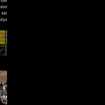
idei
étel
 két
álya