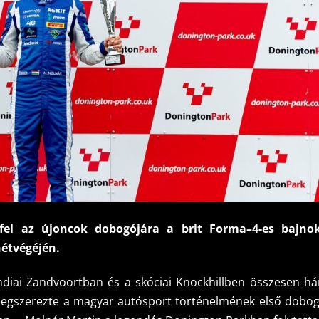
fel az újoncok dobogójára a brit Forma–4-es bajno
étvégéjén.
andiai Zandvoortban és a skóciai Knockhillben összesen h
 megszerezte a magyar autósport történelmének első dobog