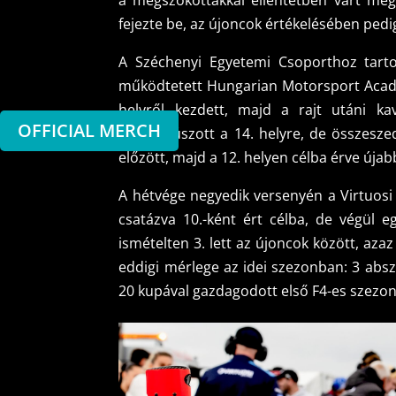
a megszokottakkal ellentétben várt még
fejezte be, az újoncok értékelésében pedig 
A Széchenyi Egyetemi Csoporthoz tarto
működtetett Hungarian Motorsport Acade
helyről kezdett, majd a rajt utáni ka
OFFICIAL MERCH
visszacsúszott a 14. helyre, de összesze
előzött, majd a 12. helyen célba érve új
A hétvége negyedik versenyén a Virtuosi 
csatázva 10.-ként ért célba, de végül eg
ismételten 3. lett az újoncok között, az
eddigi mérlege az idei szezonban: 3 ab
20 kupával gazdagodott első F4-es szezo