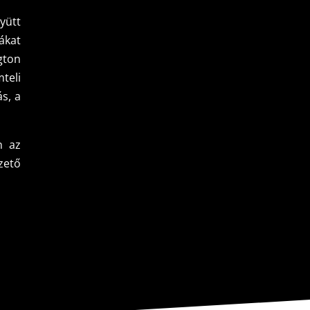
yütt
ákat
gton
teli
ás, a
n az
zető