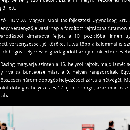
 egy verseny szombaton. Ezt a 11. helyről kezdte és 10.-
3. lett.
zó HUMDA Magyar Mobilitás-fejlesztési Ügynökség Zrt. á
my versenyzője vasárnap a fordított rajtrácsos futamon a
varodásból kimaradva feljött a 10. pozícióba. Innen u
dett versenyzéssel, jó köröket futva több alkalommal is sz
abb dobogós helyezéssel gazdagodott az újoncok értékeléséb
Racing magyarja szintén a 15. helyről rajtolt, majd ismét s
y riválisa büntetése miatt a 9. helyen rangsorolták. Egyú
az összesen három dobogós helyezéssel zárta a hétvégét. Ma
szolút dobogós helyezés és 17 újoncdobogó, azaz már össz
njában.