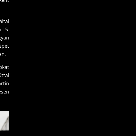
ként
ltal
 15.
gyan
épet
en.
okat
ttal
rtin
esen