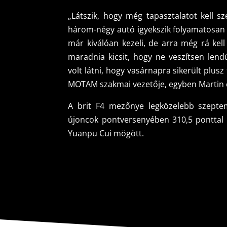
„Látszik, hogy még tapasztalatot kell s
három-négy autó igyekszik folyamatosan el
már kiválóan kezeli, de arra még rá ke
maradnia kicsit, hogy ne veszítsen lend
volt látni, hogy vasárnapra sikerült plusz
MOTAM szakmai vezetője, egyben Martin 
A brit F4 mezőnye legközelebb szeptem
újoncok pontversenyében 310,5 ponttal a
Yuanpu Cui mögött.