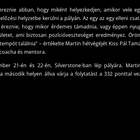
zereznie abban, hogy miként helyezkedjen, amikor vele eg
őzési helyzetbe kerülni a pályán. Az egy az egy elleni csat
ll éreznie, hogy mikor érdemes támadnia, vagy éppen nyu
ületet, ami biztosan pozícióveszteséget eredményez. Öröm
 tempót találnia” – értékelte Martin hétvégéjét Kiss Pál Tam
coacha és mentora.
ber 21-én és 22-én, Silverstone-ban lép pályára. Marti
 második helyen állva várja a folytatást a 332 ponttal ve