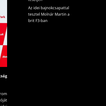
Az idei bajnokcsapattal
tesztel Molnár Martin a
brit F3-ban
kság
árom
óját