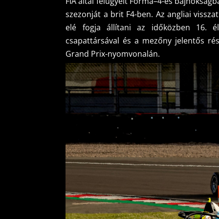
FIA által felügyelt Forma–4-es bajnokságb
szezonját a brit F4-ben. Az angliai vissz
elé fogja állítani az időközben 16. é
csapattársával és a mezőny jelentős ré
Grand Prix-nyomvonalán.