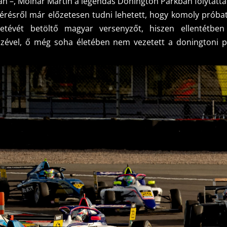
an –, Molnár Martin a legendás Donington Parkban folytatta 
atérésről már előzetesen tudni lehetett, hogy komoly próbat
letévét betöltő magyar versenyzőt, hiszen ellentétben
szével, ő még soha életében nem vezetett a doningtoni p