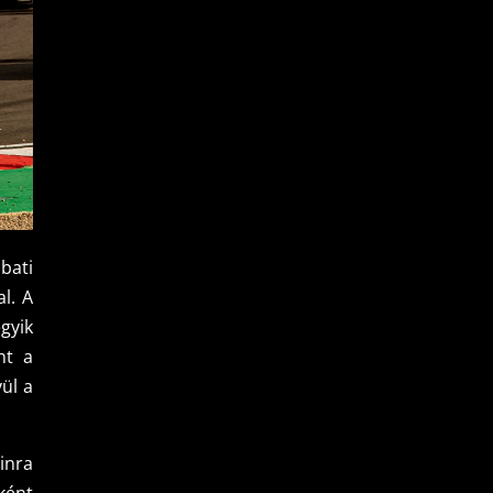
mbati
l. A
gyik
nt a
ül a
inra