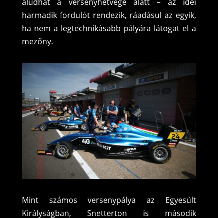
aludhat a versenyhétvége alatt – az idei
harmadik fordulót rendezik, ráadásul az egyik,
ha nem a legtechnikásabb pályára látogat el a
mezőny.
Mint számos versenypálya az Egyesült
Királyságban, Snetterton is második