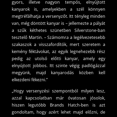
gyors, illetve nagyon tempós, elnyújtott
kanyarok is, amelyekben a szél könnyen
megtréfálhatja a versenyzőt. Itt tényleg minden
van, még döntött kanyar is – jellemezte a pályát
a szűk kéthetes szünetben Silverstone-ban
tesztelő Martin. – Számomra a legélvezetesebb
szakaszok a visszafordítók, mert szeretem a
kemény féktávokat, az egyik legnehezebb rész
pedig az utolsó előtti kanyar, amely egy
elnyújtott jobbos. Itt szinte végig padlógázzal
megyünk, majd kanyarodás közben kell
elkezdeni fékezni.”
„Hogy versenyzési szempontból milyen lesz,
azzal kapcsolatban már óvatosan jósolok,
hiszen legutóbb Brands Hatch-ben is azt
gondoltam, hogy azért lehet majd előzni, de