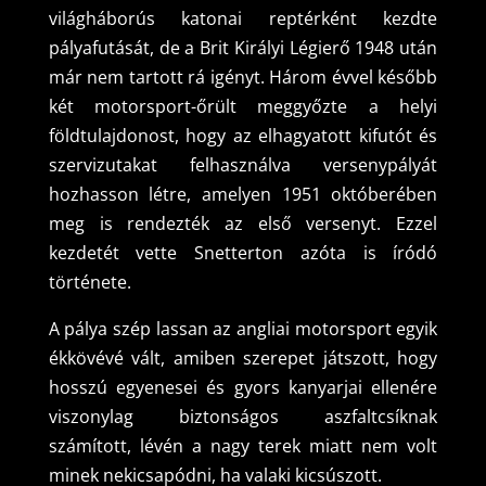
világháborús katonai reptérként kezdte
pályafutását, de a Brit Királyi Légierő 1948 után
már nem tartott rá igényt. Három évvel később
két motorsport-őrült meggyőzte a helyi
földtulajdonost, hogy az elhagyatott kifutót és
szervizutakat felhasználva versenypályát
hozhasson létre, amelyen 1951 októberében
meg is rendezték az első versenyt. Ezzel
kezdetét vette Snetterton azóta is íródó
története.
A pálya szép lassan az angliai motorsport egyik
ékkövévé vált, amiben szerepet játszott, hogy
hosszú egyenesei és gyors kanyarjai ellenére
viszonylag biztonságos aszfaltcsíknak
számított, lévén a nagy terek miatt nem volt
minek nekicsapódni, ha valaki kicsúszott.