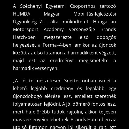
A Széchenyi Egyetemi Csoporthoz tartozó
HUMDA Magyar Mobilitás-fejlesztési
Ügynökség Zrt. által működtetett Hungarian
Motorsport Academy versenyzője Brands
Hatch-ben megszerezte első dobogós
helyezését a Forma–4-ben, amikor az újoncok
között az első futamon a harmadikként végzett,
majd ezt az eredményt megismételte a
harmadik versenyen.
„A cél természetesen Snettertonban ismét a
lehető legjobb eredmény és legalább egy
újoncdobogó elérése lesz, emellett szeretnék
folyamatosan fejlődni. A jó időmérő fontos lesz,
mert ha előrébb tudok rajtolni, akkor teljesen
más versenyeim lehetnek. Brands Hatch-ben az
utolsó futamon nagyon jól sikerült a rajt, ezt