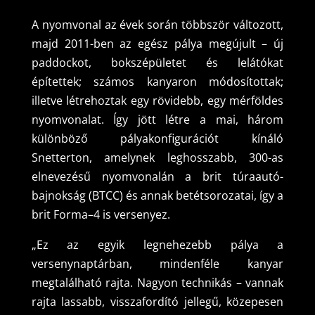
A nyomvonal az évek során többször változott,
majd 2011-ben az egész pálya megújult – új
paddockot, bokszépületet és lelátókat
építettek; számos kanyaron módosítottak;
illetve létrehoztak egy rövidebb, egy mérföldes
nyomvonalat. Így jött létre a mai, három
különböző pályakonfigurációt kínáló
Snetterton, amelynek leghosszabb, 300-as
elnevezésű nyomvonalán a brit túraautó-
bajnokság (BTCC) és annak betétsorozatai, így a
brit Forma–4 is versenyez.
„Ez az egyik legnehezebb pálya a
versenynaptárban, mindenféle kanyar
megtalálható rajta. Nagyon technikás – vannak
rajta lassabb, visszafordító jellegű, közepesen