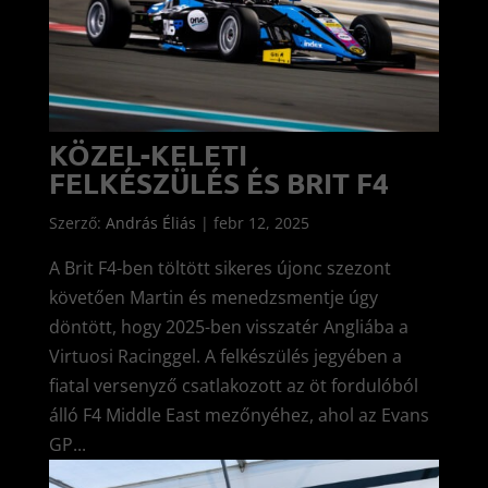
KÖZEL-KELETI
FELKÉSZÜLÉS ÉS BRIT F4
Szerző:
András Éliás
|
febr 12, 2025
A Brit F4-ben töltött sikeres újonc szezont
követően Martin és menedzsmentje úgy
döntött, hogy 2025-ben visszatér Angliába a
Virtuosi Racinggel. A felkészülés jegyében a
fiatal versenyző csatlakozott az öt fordulóból
álló F4 Middle East mezőnyéhez, ahol az Evans
GP...