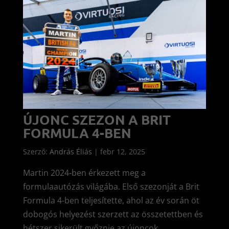
ÚJONC SZEZON A BRIT
FORMULA 4-BEN
Szerző:
András Éliás
|
febr 12, 2025
Martin 2024-ben érkezett meg a
formulaautózás világába. Első szezonját a Brit
Formula 4-ben teljesítette, ahol az év során öt
dobogós helyezést szerzett az összetettben és
hétszer sikerült győznie az újoncok