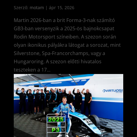
Szerző:
motam
|
ápr 15, 2026
Martin 2026-ban a brit Forma-3-nak számító
GB3-ban versenyzik a 2025-ös bajnokcsapat
Rodin Motorsport színeiben. A szezon során
olyan ikonikus pályákra látogat a sorozat, mint
Silverstone, Spa-Francorchamps, vagy a
Hungaroring. A szezon előtti hivatalos
teszteken a 17...