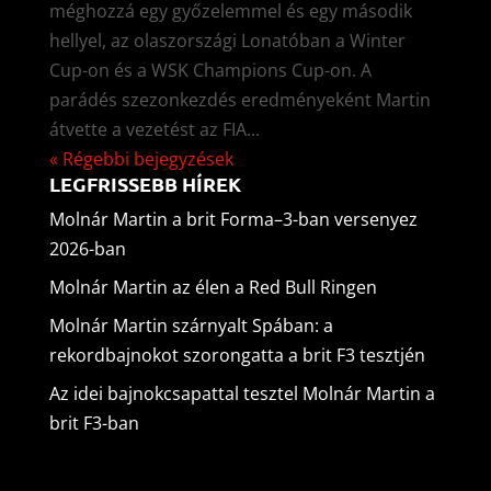
méghozzá egy győzelemmel és egy második
hellyel, az olaszországi Lonatóban a Winter
Cup-on és a WSK Champions Cup-on. A
parádés szezonkezdés eredményeként Martin
átvette a vezetést az FIA...
« Régebbi bejegyzések
LEGFRISSEBB HÍREK
Molnár Martin a brit Forma–3-ban versenyez
2026-ban
Molnár Martin az élen a Red Bull Ringen
Molnár Martin szárnyalt Spában: a
rekordbajnokot szorongatta a brit F3 tesztjén
Az idei bajnokcsapattal tesztel Molnár Martin a
brit F3-ban