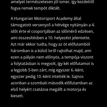
amelyet természetesen jól ismer, így kezdettől
fogva remek tempót diktált.
A Hungarian Motorsport Academy által
támogatott versenyző a hétvége nyitányán a 4.
időt érte el csoportjában az időmérő edzésen,
ami összesítésben a 10. helyezést jelentette.
Azt már ekkor tudta, hogy az öt előfutamból
háromban is a külső ívről rajtolhat majd, ami
ezen a pályán nem előnyös, a tempója viszont
a folytatásban is megvolt, így két előfutamot is
a legjobb 5-ben zárt, míg egyszer 6.-ként,
egyszer pedig 10.-ként intették le. Sajnos
azonban a szombati második előfutamban az
első helyért csatázva megállt a motorja és
kiesett.